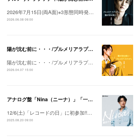
2026年7月15日(両A面)※3形態同時発…
2026.06.08 09:00
陽が沈む前に・・・/プルメリアラプソディ
陽が沈む前に・・・/プルメリアラプ…
2026.04.07 15:00
アナログ盤「Nina（ニーナ）」「一匹狼のブルーズ」リリース決定!!
12/6(土)「レコードの日」に初参加!!…
2025.08.20 09:00