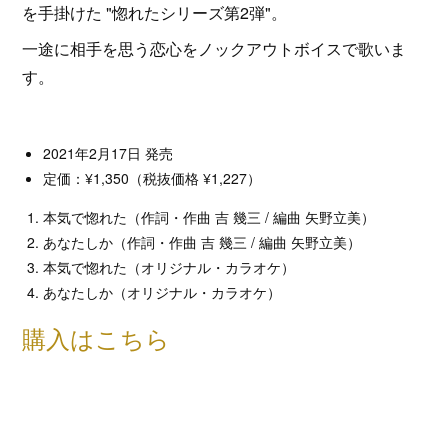
を手掛けた "惚れたシリーズ第2弾"。
一途に相手を思う恋心をノックアウトボイスで歌いま
す。
2021年2月17日 発売
定価：¥1,350（税抜価格 ¥1,227）
本気で惚れた（作詞・作曲 吉 幾三 / 編曲 矢野立美）
あなたしか（作詞・作曲 吉 幾三 / 編曲 矢野立美）
本気で惚れた（オリジナル・カラオケ）
あなたしか（オリジナル・カラオケ）
購入はこちら