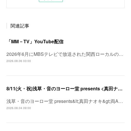
関連記事
「MM－TV」YouTube配信
2026年6月にMBSテレビで放送された関西ローカルの…
2026.08.06 03:00
8/11(火・祝)浅草・音のヨーロー堂 presents <真田ナオキ>両A面シングル「プルメリア ラプソディ / 陽が沈む前に…」発売記念 スペシャルイベント開催決定！
浅草・音のヨーロー堂 presents&lt;真田ナオキ&gt;両A…
2026.08.04 09:00