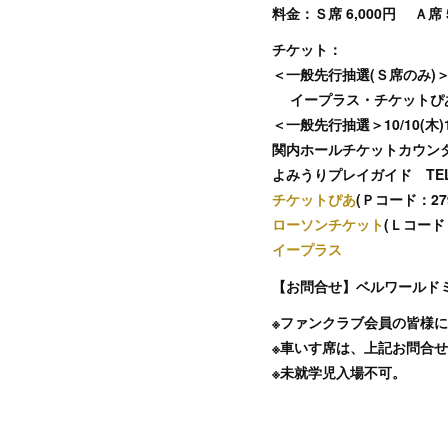
料金：Ｓ席 6,000円 Ａ席
チケット：
＜一般先行抽選(Ｓ席のみ)＞9/2
イープラス・チケットぴ
＜一般先行抽選＞10/10(木)1
関内ホールチケットカウンター TE
よみうりプレイガイド TEL： 0
チケットぴあ
(Ｐコード：279 
ローソンチケット
(Ｌコード：
イープラス
【お問合せ】ベルワールドミュージ
※ファンクラブ会員の皆様
※車いす席は、上記お問合
※未就学児入場不可。