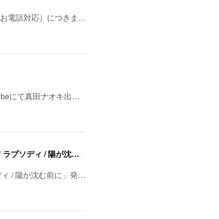
お電話対応）につきま…
ubeにて真田ナオキ出…
8/11(火・祝)浅草・音のヨーロー堂 presents <真田ナオキ>両A面シングル「プルメリア ラプソディ / 陽が沈む前に…」発売記念 スペシャルイベント開催決定！
ディ / 陽が沈む前に」発…