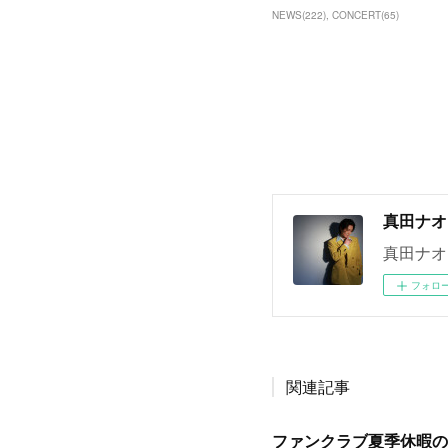
NEWS
(
222
)
CONCERT
(
65
)
真田ナオ
真田ナオ
フォロ
関連記事
ファンクラブ夏季休暇の