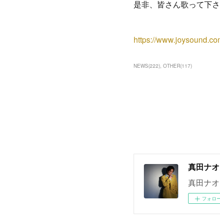
是非、皆さん歌って下さ
https://www.joysound.c
NEWS
(
222
)
OTHER
(
117
)
真田ナオ
真田ナオ
フォロ