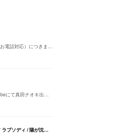
お電話対応）につきま…
ubeにて真田ナオキ出…
8/11(火・祝)浅草・音のヨーロー堂 presents <真田ナオキ>両A面シングル「プルメリア ラプソディ / 陽が沈む前に…」発売記念 スペシャルイベント開催決定！