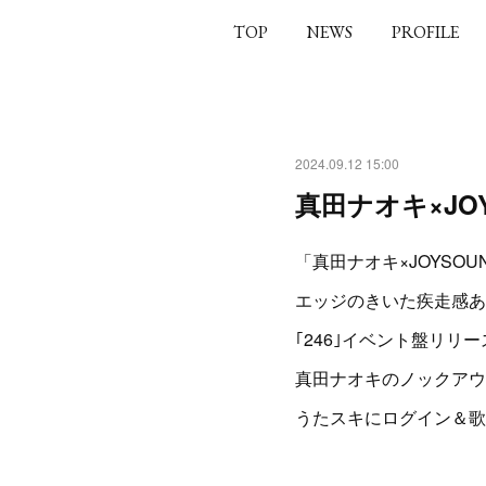
TOP
NEWS
PROFILE
2024.09.12 15:00
真田ナオキ×JO
「真田ナオキ×JOYSO
エッジのきいた疾走感あ
｢246｣イベント盤リリ
真田ナオキのノックアウ
うたスキにログイン＆歌