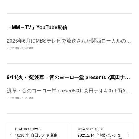
「MM－TV」YouTube配信
2026年6月にMBSテレビで放送された関西ローカルの…
2026.08.06 03:00
8/11(火・祝)浅草・音のヨーロー堂 presents <真田ナオキ>両A面シングル「プルメリア ラプソディ / 陽が沈む前に…」発売記念 スペシャルイベント開催決定！
浅草・音のヨーロー堂 presents&lt;真田ナオキ&gt;両A…
2026.08.04 09:00
2024.10.07 12:00
2024.10.01 03:00
10/30(水)真田ナオキ 新曲
2025/2/14「演歌バレンタ