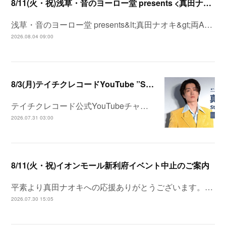
8/11(火・祝)浅草・音のヨーロー堂 presents <真田ナオキ>両A面シングル「プルメリア ラプソディ / 陽が沈む前に…」発売記念 スペシャルイベント開催決定！
浅草・音のヨーロー堂 presents&lt;真田ナオキ&gt;両A…
2026.08.04 09:00
8/3(月)テイチクレコードYouTube ”Station”
テイチクレコード公式YouTubeチャ…
2026.07.31 03:00
8/11(火・祝)イオンモール新利府イベント中止のご案内
平素より真田ナオキへの応援ありがとうございます。…
2026.07.30 15:05