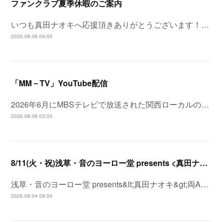
ファンクラブ夏季休暇のご案内
いつも真田ナオキへ応援頂きありがとうございます！…
2026.08.06 04:00
「MM－TV」YouTube配信
2026年6月にMBSテレビで放送された関西ローカルの…
2026.08.06 03:00
8/11(火・祝)浅草・音のヨーロー堂 presents <真田ナオキ>両A面シングル「プルメリア ラプソディ / 陽が沈む前に…」発売記念 スペシャルイベント開催決定！
浅草・音のヨーロー堂 presents&lt;真田ナオキ&gt;両A…
2026.08.04 09:00