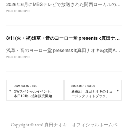
2026年6月にMBSテレビで放送された関西ローカルの…
2026.08.06 03:00
8/11(火・祝)浅草・音のヨーロー堂 presents <真田ナオキ>両A面シングル「プルメリア ラプソディ / 陽が沈む前に…」発売記念 スペシャルイベント開催決定！
浅草・音のヨーロー堂 presents&lt;真田ナオキ&gt;両A…
2026.08.04 09:00
2025.03.15 01:00
2025.03.10 03:00
GWスペシャルイベント、
新番組「真田ナオキのミュ
本日12時～追加販売開始
ージックフォトブック」
Copyright ©
2026
真田ナオキ オフィシャルホームペ