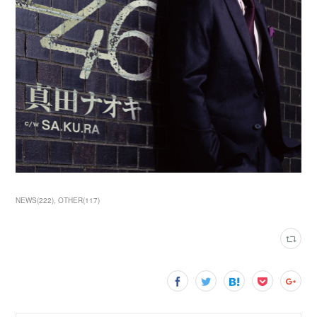
NEWS
(
222
)
OTHER
(
117
)