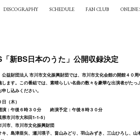
DISCOGRAPHY
SCHEDULE
FAN CLUB
ONLINE
HKBS「新BS日本のうた」公開収録決定
、公益財団法人 市川市文化振興財団では、市川市文化会館の開館４０周
施します。この番組では、素晴らしい名曲の数々を豪華な出演者がたっ
お申し込みください。
０日（木）
開演：午後６時３０分 終演予定：午後８時３０分
県市川市大和田1-1-5）
市川市、市川市文化振興財団
オキ、島津亜矢、瀬川瑛子、畠山みどり、羽山みずき、三山ひろし、山