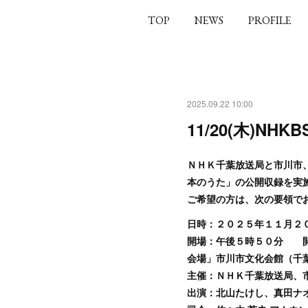
TOP
NEWS
PROFILE
2025.09.22 10:00
11/20(木)N
ＮＨＫ千葉放送局と市川市
本のうた」の公開収録を実
ご希望の方は、次の要領で
日時：２０２５年１１月２
開場：午後５時５０分 
会場」市川市文化会館（千葉
主催：ＮＨＫ千葉放送局、
出演：北山たけし、真田ナ