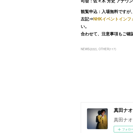
司会：佐々木 芳史 アナウ
観覧申込：入場無料ですが
左記⇒
NHKイベントインフ
い。
合わせて、注意事項もご確
NEWS
(
222
)
OTHER
(
117
)
真田ナオ
真田ナオ
フォロ