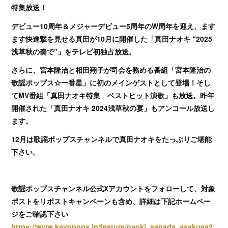
特集放送！
デビュー10周年＆メジャーデビュー5周年のW周年を迎え、ます
ます快進撃を見せる真田が10月に開催した「真田ナオキ “2025
浅草秋の奏で”」をテレビ初独占放送。
さらに、宮本隆治と相田翔子が司会を務める番組「宮本隆治の
歌謡ポップス☆一番星」に初のメインゲストとして登場！そし
てMV番組「真田ナオキ特集 ベストヒット演歌」も放送。昨年
開催された「真田ナオキ 2024浅草秋の宴」もアンコール放送し
ます。
12月は歌謡ポップスチャンネルで真田ナオキをたっぷりご堪能
下さい。
歌謡ポップスチャンネル公式Xアカウントをフォローして、対象
ポストをリポストキャンペーンも含め、詳細は下記ホームペー
ジをご確認下さい
https://www.kayopops.jp/feature/naoki_sanada_asakusa2