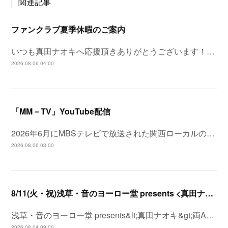
関連記事
ファンクラブ夏季休暇のご案内
いつも真田ナオキへ応援頂きありがとうございます！…
2026.08.06 04:00
「MM－TV」YouTube配信
2026年6月にMBSテレビで放送された関西ローカルの…
2026.08.06 03:00
8/11(火・祝)浅草・音のヨーロー堂 presents <真田ナオキ>両A面シングル「プルメリア ラプソディ / 陽が沈む前に…」発売記念 スペシャルイベント開催決定！
浅草・音のヨーロー堂 presents&lt;真田ナオキ&gt;両A…
2026.08.04 09:00