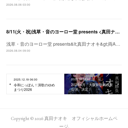
2026.08.06 03:00
8/11(火・祝)浅草・音のヨーロー堂 presents <真田ナオキ>両A面シングル「プルメリア ラプソディ / 陽が沈む前に…」発売記念 スペシャルイベント開催決定！
浅草・音のヨーロー堂 presents&lt;真田ナオキ&gt;両A…
2026.08.04 09:00
2025.10.17 03:00
2025.12.19 06:00
2026/4月「大阪新歌舞伎座
令和にっぽん！演歌のゆめ
公演」決定！
まつり2026
Copyright ©
2026
真田ナオキ オフィシャルホームペ
ージ
.