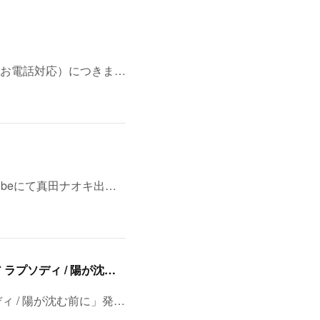
お電話対応）につきま…
ubeにて真田ナオキ出…
8/11(火・祝)浅草・音のヨーロー堂 presents <真田ナオキ>両A面シングル「プルメリア ラプソディ / 陽が沈む前に…」発売記念 スペシャルイベント開催決定！
ディ / 陽が沈む前に」発…