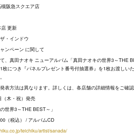
高槻阪急スクエア店
店 更新
ザ・インドウ
ャンペーン に関して
て、真田ナオキ ニューアルバム「真田ナオキの世界3～THE B
1枚につき『パネルプレゼント番号付抽選券』を1枚お渡しい
。
発表方法は異なります。詳しくは、各店舗の詳細情報をご確認
1日（木・祝）発売
世界3～THE BEST～」
3,300（税込） / アルバムCD
hiku.co.jp/teichiku/artist/sanada/