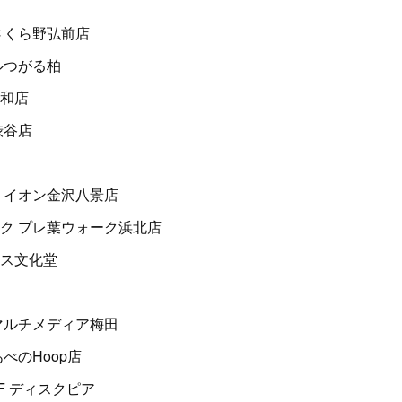
さくら野弘前店
ルつがる柏
和店
渋谷店
 イオン金沢八景店
ク プレ葉ウォーク浜北店
ス文化堂
マルチメディア梅田
べのHoop店
2F ディスクピア