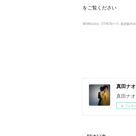
をご覧ください
NEWS
(
222
)
OTHER
(
117
)
新譜案内
(
3
真田ナオ
真田ナオ
フォロ