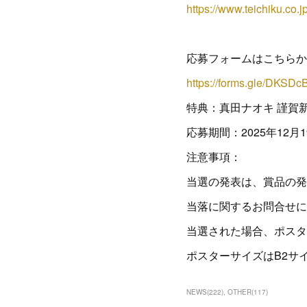
https://www.teichiku.co.jp
応募フォームはこちらか
https://forms.gle/DKS
特典：真田ナオキ 謹賀
応募期間：2025年12月19
注意事項：
当選の発表は、賞品の発
当落に関するお問合せに
当選された場合、ポスター
ポスターサイズはB2サ
NEWS
(
222
)
OTHER
(
117
)