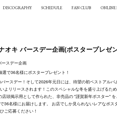
DISCOGRAPHY
SCHEDULE
FAN CLUB
ONLINE
田ナオキ バースデー企画(ポスタープレゼン
バースデー企画
抽選で36名様にポスタープレゼント！
キのバースデー！そして2026年元日には、待望の初ベストアルバ
がいよいよリリースされます！このスペシャルな冬を盛り上げるた
の店頭掲示用として作られた、非売品の "謹賀新年ポスター" を
で36名様にお届けします。 お店でしか見られないレアなポス
ひご応募ください！