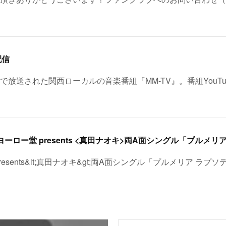
配信
レビで放送された関西ローカルの音楽番組『MM-TV』。番組YouT
esents&lt;真田ナオキ&gt;両A面シングル「プルメリア ラプソ