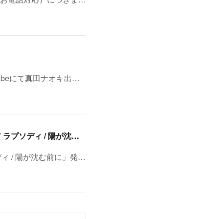
ubeにて真田ナオキ出…
8/11(火・祝)浅草・音のヨーロー堂 presents <真田ナオキ>両A面シングル「プルメリア ラプソディ / 陽が沈む前に…」発売記念 スペシャルイベント開催決定！
ディ / 陽が沈む前に」発…