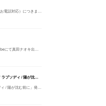
お電話対応）につきま…
ubeにて真田ナオキ出…
8/11(火・祝)浅草・音のヨーロー堂 presents <真田ナオキ>両A面シングル「プルメリア ラプソディ / 陽が沈む前に…」発売記念 スペシャルイベント開催決定！
ディ / 陽が沈む前に」発…