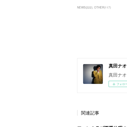
NEWS
(
222
)
OTHER
(
117
)
真田ナオ
真田ナオ
フォロ
関連記事