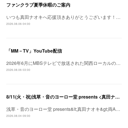
ファンクラブ夏季休暇のご案内
いつも真田ナオキへ応援頂きありがとうございます！…
2026.08.06 04:00
「MM－TV」YouTube配信
2026年6月にMBSテレビで放送された関西ローカルの…
2026.08.06 03:00
8/11(火・祝)浅草・音のヨーロー堂 presents <真田ナオキ>両A面シングル「プルメリア ラプソディ / 陽が沈む前に…」発売記念 スペシャルイベント開催決定！
浅草・音のヨーロー堂 presents&lt;真田ナオキ&gt;両A…
2026.08.04 09:00