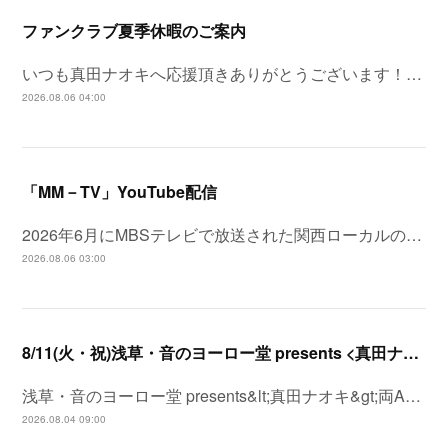
ファンクラブ夏季休暇のご案内
いつも真田ナオキへ応援頂きありがとうございます！…
2026.08.06 04:00
「MM－TV」YouTube配信
2026年6月にMBSテレビで放送された関西ローカルの…
2026.08.06 03:00
8/11(火・祝)浅草・音のヨーロー堂 presents <真田ナオキ>両A面シングル「プルメリア ラプソディ / 陽が沈む前に…」発売記念 スペシャルイベント開催決定！
浅草・音のヨーロー堂 presents&lt;真田ナオキ&gt;両A…
2026.08.04 09:00