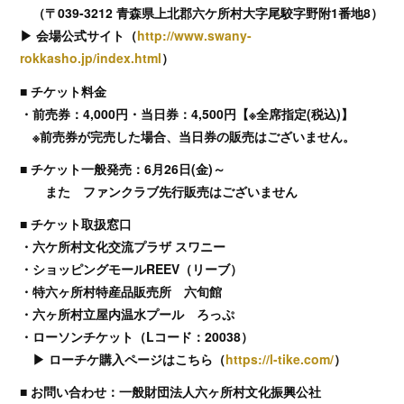
（〒039-3212 青森県上北郡六ケ所村大字尾駮字野附1番地8）
▶︎ 会場公式サイト（
http://www.swany-
rokkasho.jp/index.html
）
■ チケット料金
・前売券：4,000円・当日券：4,500円【※全席指定(税込)】
※前売券が完売した場合、当日券の販売はございません。
■ チケット一般発売：6月26日(金)～
また ファンクラブ先行販売はございません
■ チケット取扱窓口
・六ケ所村文化交流プラザ スワニー
・ショッピングモールREEV（リーブ）
・特六ヶ所村特産品販売所 六旬館
・六ヶ所村立屋内温水プール ろっぷ
・ローソンチケット（Lコード：20038）
▶︎ ローチケ購入ページはこちら（
https://l-tike.com/
）
■ お問い合わせ：一般財団法人六ヶ所村文化振興公社