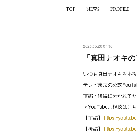
TOP
NEWS
PROFILE
2026.05.26 07:30
「真田ナオキの
いつも真田ナオキを応援
テレビ東京の公式You
前編・後編に分かれてた
＜YouTubeご視聴はこ
【前編】
https://youtu
【後編】
https://yout