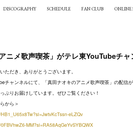
DISCOGRAPHY
SCHEDULE
FAN CLUB
ONLINE
アニメ歌声喫茶」がテレ東YouTubeチ
いただき、ありがとうございます。
Tubeチャンネルにて、「真田ナオキのアニメ歌声喫茶」の配信
っぷりお届けしています。ぜひご覧ください！
ちらから＞
.be/HB1_U65x8Tw?si=JwtvKcTssn-eLZQv
u.be/0FBVhwZ6-MM?si=RA58AqGeYvSYBQWX