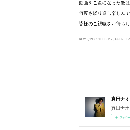
動画をご覧になった後は
何度も繰り返し楽しんで
皆様のご視聴をお待ちし
NEWS
(
222
)
OTHER
(
117
)
USEN・R
真田ナオ
真田ナオ
フォロ