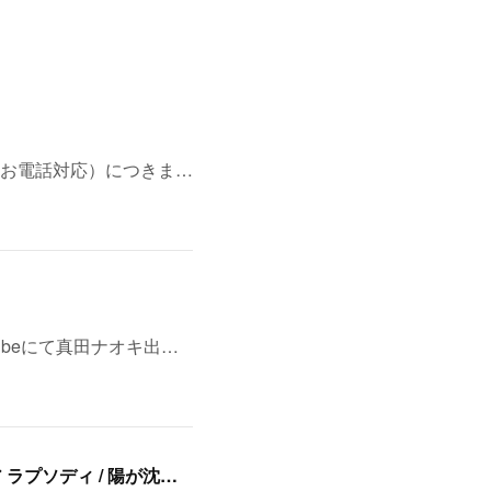
お電話対応）につきま…
ubeにて真田ナオキ出…
8/11(火・祝)浅草・音のヨーロー堂 presents <真田ナオキ>両A面シングル「プルメリア ラプソディ / 陽が沈む前に…」発売記念 スペシャルイベント開催決定！