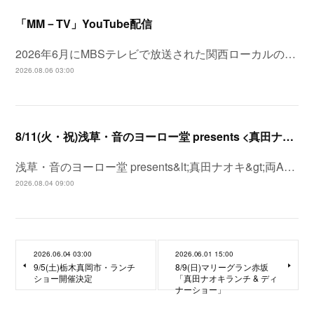
「MM－TV」YouTube配信
2026年6月にMBSテレビで放送された関西ローカルの…
2026.08.06 03:00
8/11(火・祝)浅草・音のヨーロー堂 presents <真田ナオキ>両A面シングル「プルメリア ラプソディ / 陽が沈む前に…」発売記念 スペシャルイベント開催決定！
浅草・音のヨーロー堂 presents&lt;真田ナオキ&gt;両A…
2026.08.04 09:00
2026.06.04 03:00
2026.06.01 15:00
9/5(土)栃木真岡市・ランチ
8/9(日)マリーグラン赤坂
ショー開催決定
「真田ナオキランチ & ディ
ナーショー」