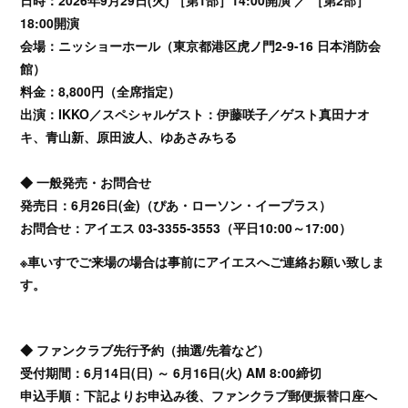
日時：2026年9月29日(火) ［第1部］14:00開演 ／ ［第2部］
18:00開演
会場：ニッショーホール（東京都港区虎ノ門2-9-16 日本消防会
館）
料金：8,800円（全席指定）
出演：IKKO／スペシャルゲスト：伊藤咲子／ゲスト真田ナオ
キ、青山新、原田波人、ゆあさみちる
◆ 一般発売・お問合せ
発売日：6月26日(金)（ぴあ・ローソン・イープラス）
お問合せ：アイエス 03-3355-3553（平日10:00～17:00）
※車いすでご来場の場合は事前にアイエスへご連絡お願い致しま
す。
◆ ファンクラブ先行予約（抽選/先着など）
受付期間：6月14日(日) ～ 6月16日(火) AM 8:00締切
申込手順：下記よりお申込み後、ファンクラブ郵便振替口座へ