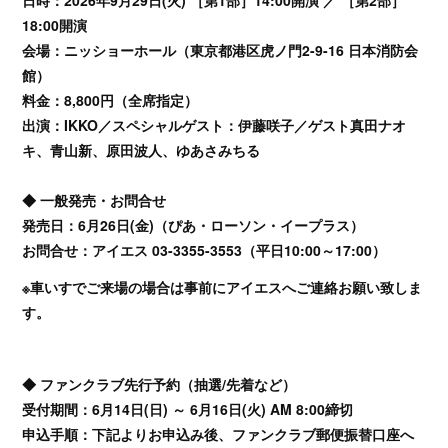
日時：2026年9月29日(火) ［第1部］14:00開演 ／ ［第2部］
18:00開演
会場：ニッショーホール（東京都港区虎ノ門2-9-16 日本消防会
館）
料金：8,800円（全席指定）
出演：IKKO／スペシャルゲスト：伊藤咲子／ゲスト真田ナオ
キ、青山新、原田波人、ゆあさみちる
◆ 一般発売・お問合せ
発売日：6月26日(金)（ぴあ・ローソン・イープラス）
お問合せ：アイエス 03-3355-3553（平日10:00～17:00）
※車いすでご来場の場合は事前にアイエスへご連絡お願い致しま
す。
◆ ファンクラブ先行予約（抽選/先着など）
受付期間：6月14日(日) ～ 6月16日(火) AM 8:00締切
申込手順：下記よりお申込み後、ファンクラブ郵便振替口座へ