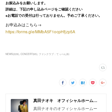
お振込みをお願いします。
詳細は、下記の申し込みページをご確認ください
※お電話での受付は行っておりません。予めご了承ください。
お申込みはこちら→
https://forms.gle/MMbA5F1ocpHfjzp5A
NEWS
(
226
)
CONCERT
(
65
)
ファンクラブ：てっぺん
(
6
)
真田ナオキ オフィシャルホームページ
真田ナオキのオフィシャルホームー