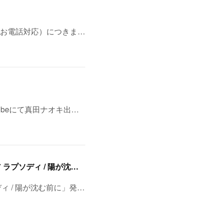
お電話対応）につきま…
ubeにて真田ナオキ出…
8/11(火・祝)浅草・音のヨーロー堂 presents <真田ナオキ>両A面シングル「プルメリア ラプソディ / 陽が沈む前に…」発売記念 スペシャルイベント開催決定！
ディ / 陽が沈む前に」発…