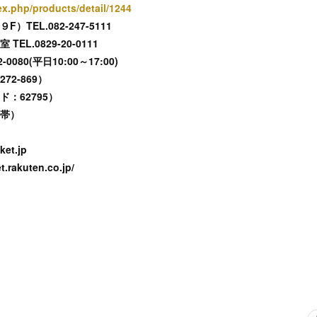
ex.php/products/detail/1244
TEL.082-247-5111
L.0829-20-0111
0080(平日10:00～17:00)
2-869）
：62795）
携帯）
et.jp
rakuten.co.jp/