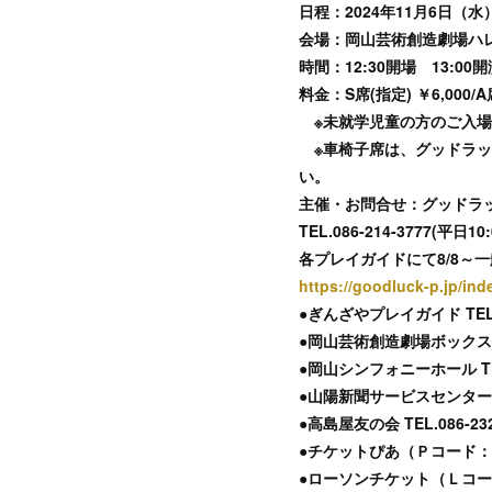
日程：2024年11月6日（水
会場：岡山芸術創造劇場ハレノ
時間：12:30開場 13:00開
料金：S席(指定) ￥6,000/
※未就学児童の方のご入場
※車椅子席は、グッドラッ
い。
主催・お問合せ：グッドラ
TEL.086-214-3777(
各プレイガイドにて8/8～
https://goodluck-p.jp/in
●ぎんざやプレイガイド TEL.08
●岡山芸術創造劇場ボックスオフィス
●岡山シンフォニーホール TEL.
●山陽新聞サービスセンター TEL
●高島屋友の会 TEL.086-232
●チケットぴあ（Ｐコード：272-41
●ローソンチケット（Ｌコード：622