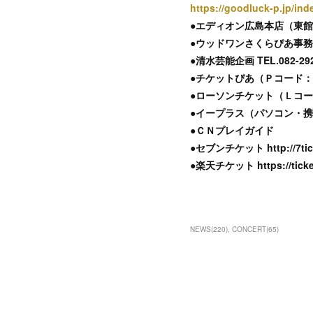
https://goodluck-p.jp/ind
●エディオン広島本店（東館９F）
●ウッドワンさくらぴあ事務室 TE
●清水芸能企画 TEL.082-292-
●チケットぴあ（Ｐコード：27
●ローソンチケット（Ｌコード
●イープラス（パソコン・
●ＣＮプレイガイド
●セブンチケット http://7tick
●楽天チケット https://ticket.
NEWS
(
220
)
CONCERT
(
65
)