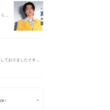
よう…
定しておりましたイオ…
追加！