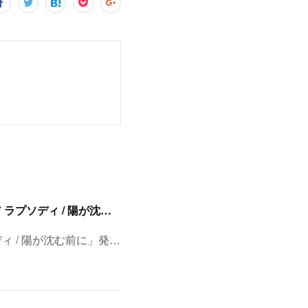
8/11(火・祝)浅草・音のヨーロー堂 presents <真田ナオキ>両A面シングル「プルメリア ラプソディ / 陽が沈む前に…」発売記念 スペシャルイベント開催決定！
ディ / 陽が沈む前に」発…