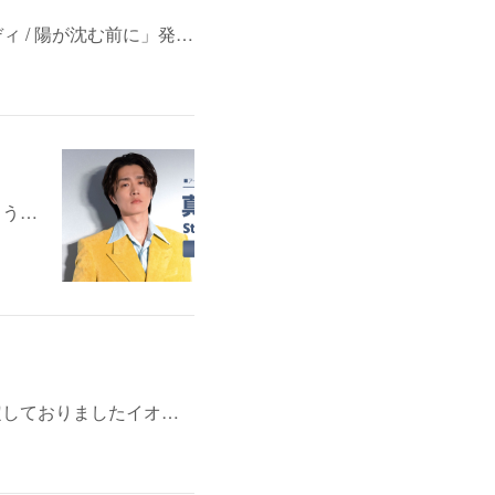
ディ / 陽が沈む前に」発…
よう…
定しておりましたイオ…