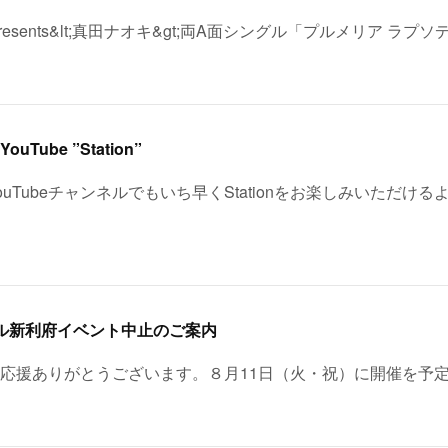
esents&lt;真田ナオキ&gt;両A面シングル「プルメリア ラプソ
Tube ”Station”
uTubeチャンネルでもいち早くStationをお楽しみいただける
モール新利府イベント中止のご案内
応援ありがとうございます。８月11日（火・祝）に開催を予