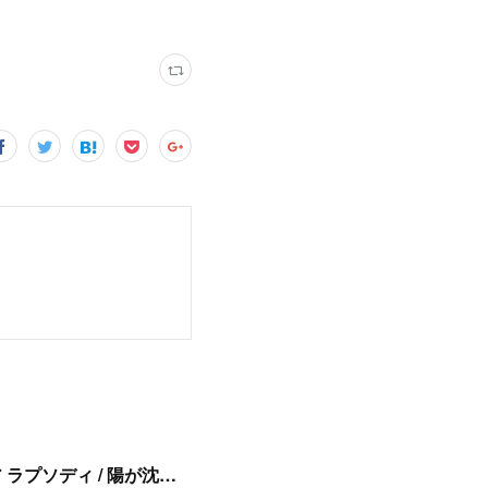
8/11(火・祝)浅草・音のヨーロー堂 presents <真田ナオキ>両A面シングル「プルメリア ラプソディ / 陽が沈む前に…」発売記念 スペシャルイベント開催決定！