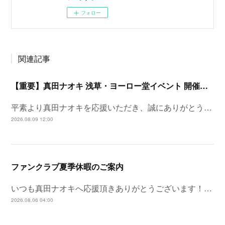
フォロー
関連記事
【重要】真田ナオキ 浅草・ヨーロー堂イベント 開催延期および振替開催のお知らせ
平素より真田ナオキを応援いただき、誠にありがとう…
2026.08.09 12:00
ファンクラブ夏季休暇のご案内
いつも真田ナオキへ応援頂きありがとうございます！…
2026.08.06 04:00