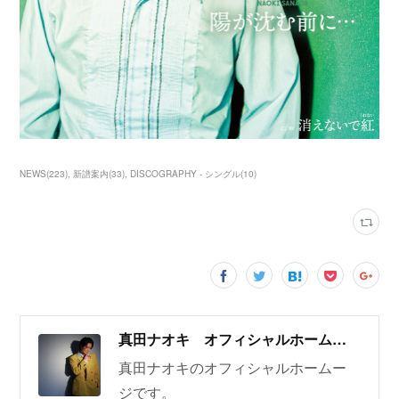
NEWS
(
223
)
新譜案内
(
33
)
DISCOGRAPHY - シングル
(
10
)
真田ナオキ オフィシャルホームページ
真田ナオキのオフィシャルホームー
ジです。