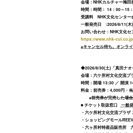
会場：NHKカルチャー梅田
時間：時間： 14：00～1
受講料 NHK文化センター会員
一般発売日 :2026/6/11(木
お問い合わせ：NHK文化セン
https://www.nhk-cul.co.
※キャンセル待ち。オンラ
◆2026/8/30(土)「真
会場：六ケ所村文化交流プラ
時間：開場 13:30 ／ 開演 14
料金：前売券：4,000円・
当
※前売券が完売した場
■ チケット取扱窓口
一般発
・六ケ所村文化交流プラザ 
・ショッピングモールREE
・六ヶ所村特産品販売所 